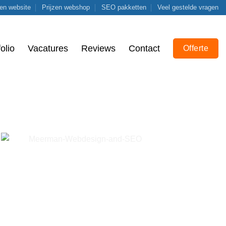
zen website
Prijzen webshop
SEO pakketten
Veel gestelde vragen
olio
Vacatures
Reviews
Contact
Offerte