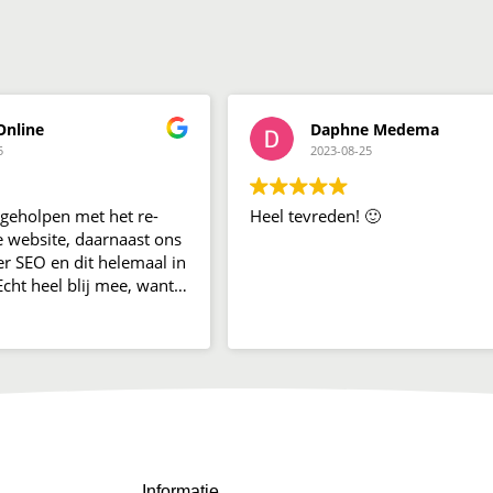
Online
Daphne Medema
5
2023-08-25
 geholpen met het re-
Heel tevreden! 🙂
 website, daarnaast ons
er SEO en dit helemaal in
cht heel blij mee, want
eel van in omzetten!
Informatie