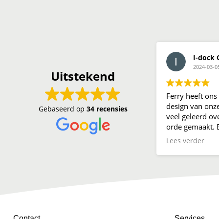
I-dock 
2024-03-0
Uitstekend
Ferry heeft ons
design van onze
Gebaseerd op
34 recensies
veel geleerd ov
orde gemaakt. E
wij merken er v
Lees verder
Contact
Services