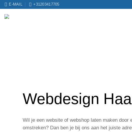
Ga
E-MAIL
+31203417705
naar
inhoud
Webdesign Haa
Wil je een website of webshop laten maken door 
omstreken? Dan ben je bij ons aan het juiste adres