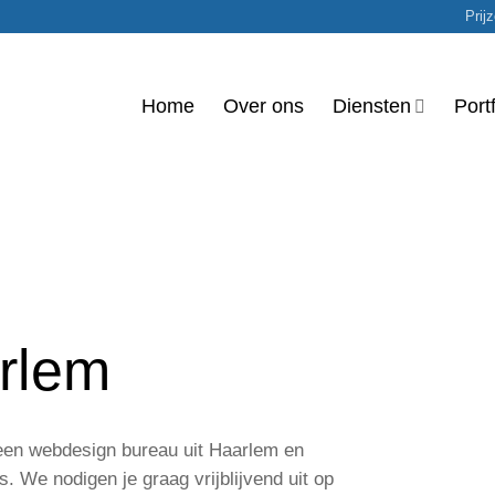
Prij
Home
Over ons
Diensten
Portf
rlem
een webdesign bureau uit Haarlem en
. We nodigen je graag vrijblijvend uit op