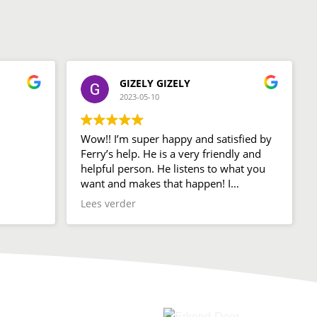
GIZELY GIZELY
2023-05-10
Wow!! I’m super happy and satisfied by
Ferry’s help. He is a very friendly and
helpful person. He listens to what you
want and makes that happen! I
definitely would suggest Meerman
Lees verder
webdesign to everyone else.